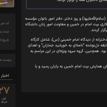
تانی دختران سما را برگزار کردند.
خمین
م‌الله‌علیها) و روز دختر، دفتر امور بانوان مؤسسه
کد خبر
اری بیت امام در خمین و معاونت امور زنان دانشگاه
رگزار کردند.
مدت زما
خترانه از دیدگاه امام خمینی (س)، شامل کارگاه
تاریخ ان
ه دل‌نوشته "نامه‌ای به خورشید جماران" و اهدای
بود. همچنین، گروه سرود ویژه‌ای در این مراسم به
برچسب ها
الن همایش بیت امام خمین به پایان رسید و با
اخبار 
۲۷
آبان
۱۴۰۴