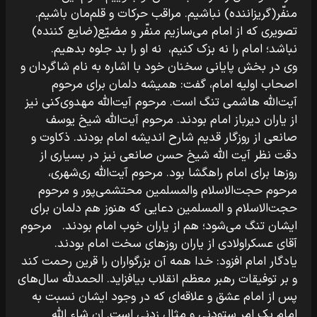
منفّر(گریزاننده) نباشیم. مراقب حرکات و قلم‌مان باشیم.
تصویری که از امام می‌سازیم منفّر و مضیّع(ضایع کننده)
نباشد؛ امام را نه بزک کنیم، نه او را بد جلوه بدهیم.
وی در بخش پایانی سخنان خود با اشاره به نام شاگردان و
اصحاب اولیه امام، گفت: همیشه دلمان برای مرحوم
آیت‌الله هاشمی تنگ است. مرحوم آیت‌الله مهدوی‌کنی نیز
از یاران دیرباز امام بودند. مرحوم آیت‌الله شیخ یوسف
صانعی از روزگار قدیم شارح اندیشه امام بودند. ذکاوت و
دقت نظر آیت الله شیخ حسن صانعی نیز در بسیاری از
روزها برای امام راهگشا بود. مرحوم آیت‌الله ری‌شهری،
مرحوم حجت‌الاسلام والمسلمین محتشمی‌پور و مرحوم
حجت‌الاسلام و المسلمین دعایی که هنوز هم دلمان برای
ایشان تنگ می‌شود؛ هم از یاران خوب امام بودند. مرحوم
آقای عسکراولادی از یاران روزهای سخت امام بودند.
یادگار امام افزود: خدا همه آن بزرگواران را قرین رحمت کند
و بر توفیقات رهبر معظم انقلاب بیافزاید. الحمدلله سال‌های
پس از امام عشق و علاقه‌ای که در وجود ایشان نسبت به
امام یک امر ستودنی و مثال زدنی است. ان شاء الله