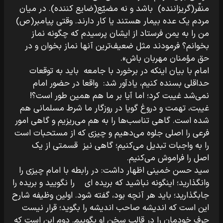
منفّر(گریزاننده) باشد و نه مضیّع(ضایع کننده). در میان
مردم یک عده بیمار هستند یا کار دارند. وقتی پیامبر(ص)
من را به یمن فرستاد از ایشان پرسیدم که چگونه نماز
بخوانم؟ فرمودند مثل ضعیف‌ترین آنها نماز بخوان و در
حق مؤمنان مهربان باش».
امام با بیان اینکه در برخورد با جامعه باید به توقعات
حداقلی بسنده کنیم، یادآور شد: واقعا در حضور امام
نمی‌شد غیبت کرد؛ اما آیا بر ما هم همین طور است؟!
غیبت، تهمت و دروغ گویا در روزگار ما شرط مسلمانی هم
شده است. گاهی تناسب‌ها را به هم می‌ریزیم و گاهی امور
فرعی را اصلی جلوه می‌دهیم و چیزی که از مستحبات است
را به واجبات تبدیل می‌کنیم؛ گاهی نیز قسمتی از یک
اصل را فراموش می‌کنیم.
سید حسن خمینی اظهار داشت: در رابطه با امام چیزی را
وانگذارید؛ اینگونه نباشید که بریده ای را نگویید و بریده را
جابگذارید؛ باید هر آنچه بود، گفته شود. اولین وظیفه شارح
این است که اندیشه صاحب اندیشه را بگوید؛ قرار نیست
حرف خودمان را در قالب سخن او بگوییم. دوم این است که